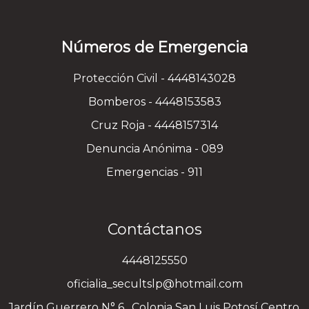
Números de Emergencia
Protección Civil - 4448143028
Bomberos - 4448153583
Cruz Roja - 4448157314
Denuncia Anónima - 089
Emergencias - 911
Contáctanos
4448125550
oficialia_secultslp@hotmail.com
Jardín Guerrero N° 6 , Colonia San Luis Potosí Centro,