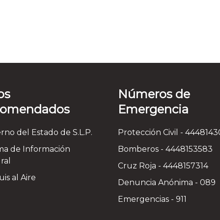
os
Números de
comendados
Emergencia
rno del Estado de S.L.P.
Protección Civil - 444814
ma de Información
Bomberos - 4448153583
ral
Cruz Roja - 4448157314
is al Aire
Denuncia Anónima - 089
Emergencias - 911