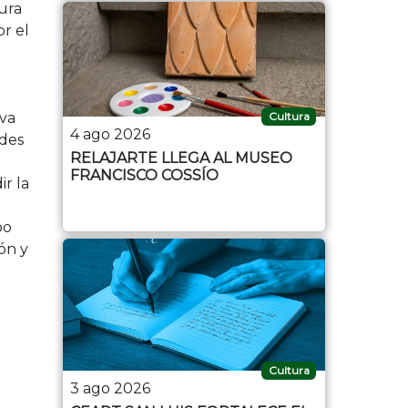
tura
or el
iva
Cultura
4 ago 2026
ades
RELAJARTE LLEGA AL MUSEO
FRANCISCO COSSÍO
ir la
po
ón y
Cultura
3 ago 2026