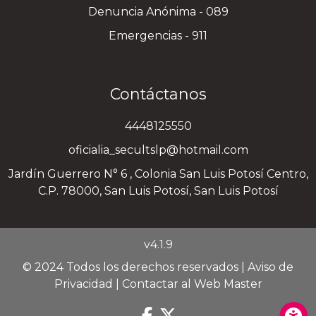
Denuncia Anónima - 089
Emergencias - 911
Contáctanos
4448125550
oficialia_secultslp@hotmail.com
Jardín Guerrero N° 6 , Colonia San Luis Potosí Centro,
C.P. 78000, San Luis Potosí, San Luis Potosí
v4.1.9
© 2024 Todos los derechos reservados |
Aviso de
Privacidad
|
Contactar al Web Master