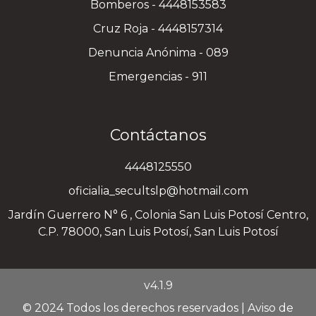
Bomberos - 4448153583
Cruz Roja - 4448157314
Denuncia Anónima - 089
Emergencias - 911
Contáctanos
4448125550
oficialia_secultslp@hotmail.com
Jardín Guerrero N° 6 , Colonia San Luis Potosí Centro,
C.P. 78000, San Luis Potosí, San Luis Potosí
v4.1.9
© 2024 Todos los derechos reservados |
Aviso de