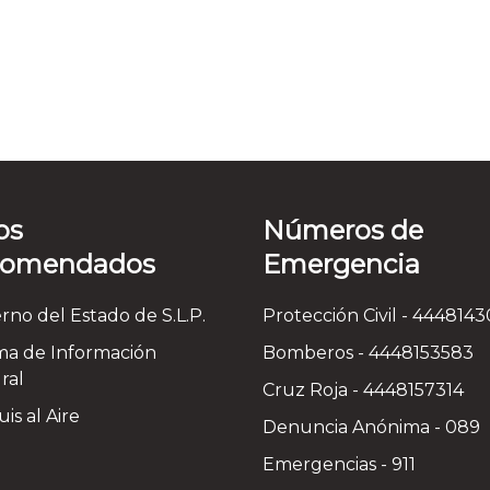
os
Números de
comendados
Emergencia
rno del Estado de S.L.P.
Protección Civil - 444814
ma de Información
Bomberos - 4448153583
ral
Cruz Roja - 4448157314
is al Aire
Denuncia Anónima - 089
Emergencias - 911